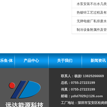
水泵安装不出水几类
热镀锌工艺过程及有
无牌电镀厂私排废水
制冷设备附属件及管
乐鱼·体
产品中心
关于我们
新闻资讯
育-乐鱼
联系人：杨波/ 13825266669
总机：0755-27223199
传真：0755-27223199
（中
邮箱：ydld7029@126.com
工厂地址：深圳市宝安区松岗街
国）一