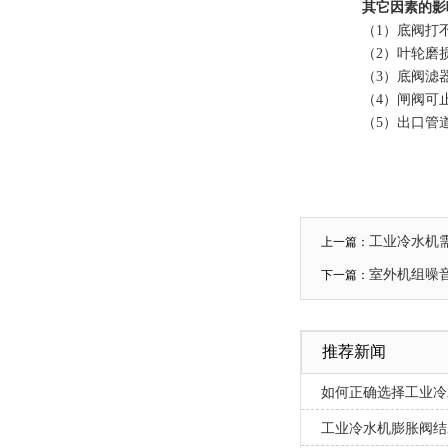
其它因素的影
（
1）底阀打
（
2）叶轮磨
（
3）底阀滤
（
4）闸阀可
（
5）出口管
工业冷水机
上一篇：
室外机组噪
下一篇：
推荐新闻
如何正确选择工业冷
工业冷水机膨胀阀结