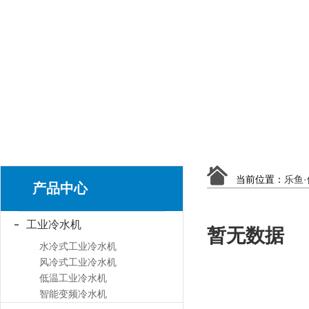
站式服
务官方
网站
当前位置：
乐鱼
产品中心
工业冷水机
暂无数据
水冷式工业冷水机
风冷式工业冷水机
低温工业冷水机
智能变频冷水机