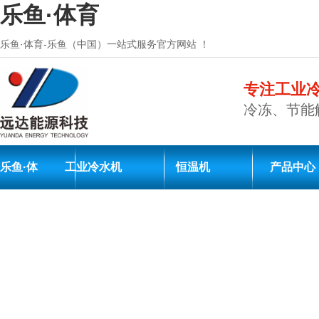
乐鱼·体育
乐鱼·体育-乐鱼（中国）一站式服务官方网站 ！
专注工业冷
冷冻、节能
乐鱼·体
工业冷水机
恒温机
产品中心
育-乐鱼
（中
国）一