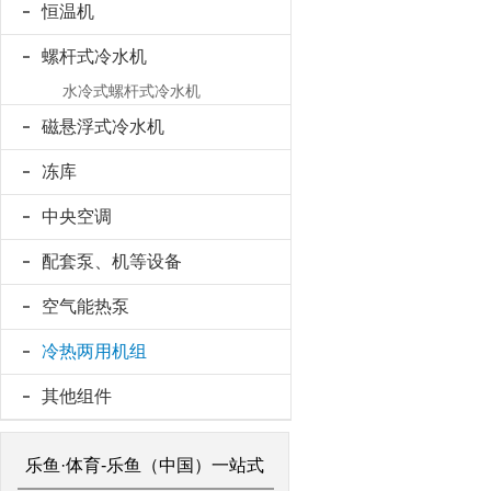
恒温机
螺杆式冷水机
水冷式螺杆式冷水机
磁悬浮式冷水机
冻库
中央空调
配套泵、机等设备
空气能热泵
冷热两用机组
其他组件
乐鱼·体育-乐鱼（中国）一站式