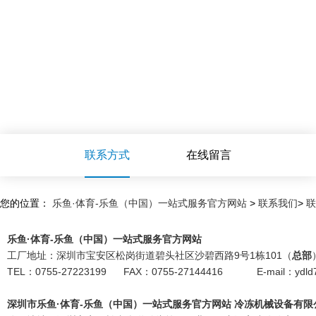
站式服
务官方
网站
联系方式
在线留言
您的位置：
乐鱼·体育-乐鱼（中国）一站式服务官方网站
>
联系我们
>
联
乐鱼·体育-乐鱼（中国）一站式服务官方网站
工厂地址：深圳市宝安区松岗街道碧头社区沙碧西路9号1栋101（
总部
TEL：0755-27223199 FAX：0755-27144416 E-mail：ydld7
深圳市乐鱼·体育-乐鱼（中国）一站式服务官方网站 冷冻机械设备有限