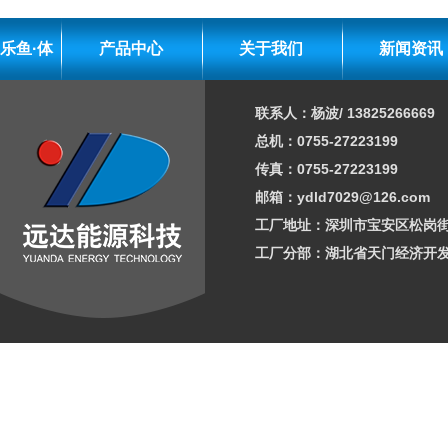
乐鱼·体
产品中心
关于我们
新闻资讯
育-乐鱼
联系人：杨波/ 13825266669
总机：0755-27223199
传真：0755-27223199
（中
邮箱：ydld7029@126.com
工厂地址：深圳市宝安区松岗街
国）一
工厂分部：湖北省天门经济开
站式服
务官方
网站