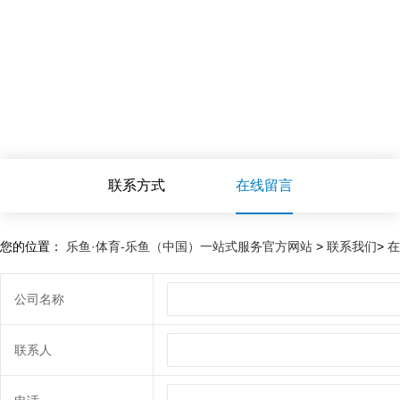
站式服
务官方
网站
联系方式
在线留言
您的位置：
乐鱼·体育-乐鱼（中国）一站式服务官方网站
>
联系我们
>
在
公司名称
联系人